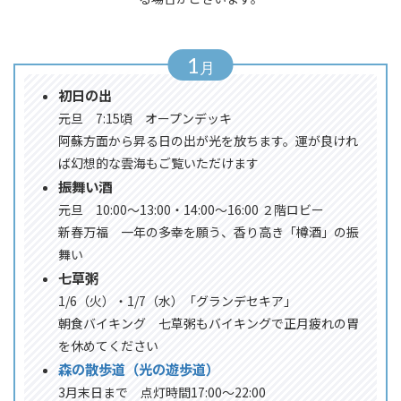
1
初⽇の出
元旦 7:15頃 オープンデッキ
阿蘇方面から昇る日の出が光を放ちます。運が良けれ
ば幻想的な雲海もご覧いただけます
振舞い酒
元旦 10:00～13:00・14:00～16:00 ２階ロビー
新春万福 一年の多幸を願う、香り高き「樽酒」の振
舞い
七草粥
1/6（火）・1/7（水）「グランデセキア」
朝食バイキング 七草粥もバイキングで正月疲れの胃
を休めてください
森の散歩道（光の遊歩道）
3月末日まで 点灯時間17:00～22:00