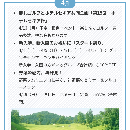
4
鹿北ゴルフとホテルセキア共同企画「第15回 ホ
テルセキア杯」
4/13（月）予定 恒例イベント 楽しんでゴルフ 賞
品多数、抽選会もあります
新入学、新入園のお祝いに「スタート割り」
4/4（土）・4/5（日）・4/11（土）・4/12（日）グラ
ンデセキア ランチバイキング
新入学、入園の方がいるグループ合計額から10％OFF
野菜の魅力、再発見！
野菜ソムリエプロに学ぶ、旬野菜のセミナー＆フルコ
ースラン
4/19（日）西洋料理 ボヌール 定員 25名様（予約
制）