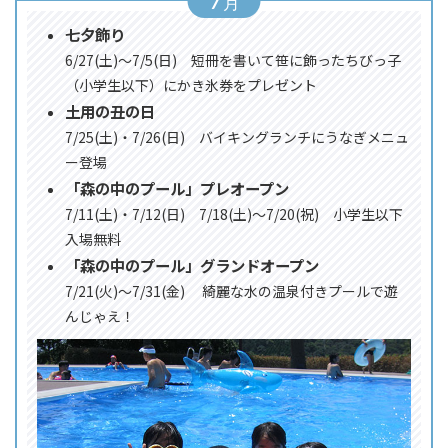
七夕飾り
6/27(土)～7/5(日) 短冊を書いて笹に飾ったちびっ子
（小学生以下）にかき氷券をプレゼント
土用の丑の日
7/25(土)・7/26(日) バイキングランチにうなぎメニュ
ー登場
「森の中のプール」プレオープン
7/11(土)・7/12(日) 7/18(土)～7/20(祝) 小学生以下
入場無料
「森の中のプール」グランドオープン
7/21(火)～7/31(金) 綺麗な水の温泉付きプールで遊
んじゃえ！