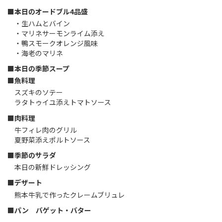
■本日のオードブル4品盛
・生ハムとバイン
・マリネサーモンライム添え
・鴨スモークオレンジ風味
・海老のマリネ
■本日の季節スープ
■魚料理
スズキのソテー
ラタトゥイユ添えトマトソース
■肉料理
牛フィレ肉のグリル
夏野菜添えポルトソース
■季節のサラダ
本日の新鮮ドレッシング
■デザート
熊本牛乳で作ったクレームブリュレ
■パン バゲット・バター