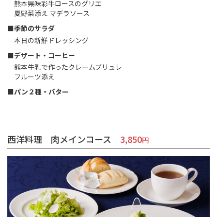
熊本県味彩牛ロースのグリエ
夏野菜添え マデラソース
■季節のサラダ
本日の新鮮ドレッシング
■デザート・コーヒー
熊本牛乳で作ったクレームブリュレ
フルーツ添え
■パン２種・バター
西洋料理 肉メインコース
3,850