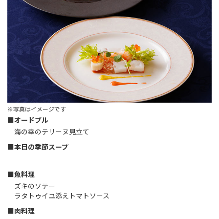
※写真はイメージです
■オードブル
海の幸のテリーヌ見立て
■本日の季節スープ
■魚料理
ズキのソテー
ラタトゥイユ添えトマトソース
■肉料理